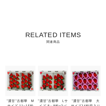
RELATED ITEMS
関連商品
”濃甘”古都華 M
”濃甘”古都華 Lサ
”濃甘”古都華 大
サイズ 11~15粒
イズ 8～9粒×2パ
サイズ14粒箱入り