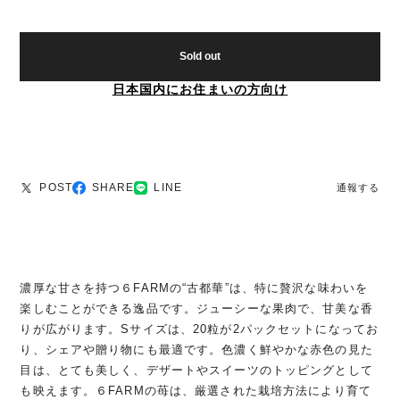
Sold out
日本国内にお住まいの方向け
POST
SHARE
LINE
通報する
濃厚な甘さを持つ６FARMの“古都華”は、特に贅沢な味わいを
楽しむことができる逸品です。ジューシーな果肉で、甘美な香
りが広がります。Sサイズは、20粒が2パックセットになってお
り、シェアや贈り物にも最適です。色濃く鮮やかな赤色の見た
目は、とても美しく、デザートやスイーツのトッピングとして
も映えます。６FARMの苺は、厳選された栽培方法により育て