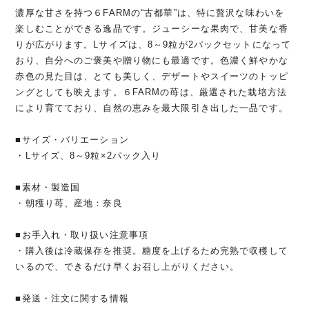
濃厚な甘さを持つ６FARMの“古都華”は、特に贅沢な味わいを
楽しむことができる逸品です。ジューシーな果肉で、甘美な香
りが広がります。Lサイズは、8～9粒が2パックセットになって
おり、自分へのご褒美や贈り物にも最適です。色濃く鮮やかな
赤色の見た目は、とても美しく、デザートやスイーツのトッピ
ングとしても映えます。６FARMの苺は、厳選された栽培方法
により育てており、自然の恵みを最大限引き出した一品です。
■サイズ・バリエーション
・Lサイズ、8～9粒×2パック入り
■素材・製造国
・朝穫り苺、産地：奈良
■お手入れ・取り扱い注意事項
・購入後は冷蔵保存を推奨。糖度を上げるため完熟で収穫して
いるので、できるだけ早くお召し上がりください。
■発送・注文に関する情報