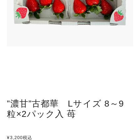
”濃甘”古都華 Lサイズ 8～9
粒×2パック入 苺
¥3,200
税込