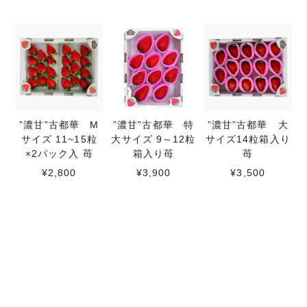
”濃甘”古都華 M
”濃甘”古都華 特
”濃甘”古都華 大
サイズ 11~15粒
大サイズ 9～12粒
サイズ14粒箱入り
×2パック入 苺
箱入り苺
苺
¥2,800
¥3,900
¥3,500