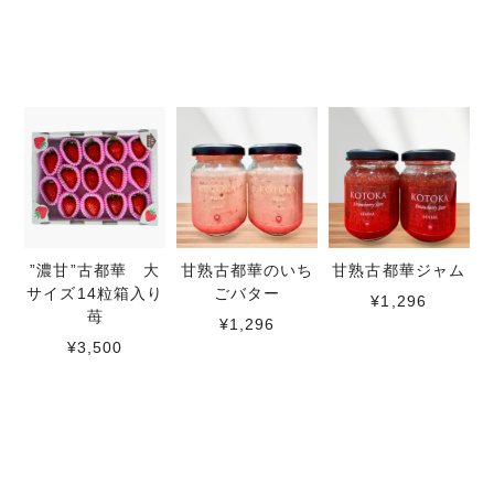
”濃甘”古都華 大
甘熟古都華のいち
甘熟古都華ジャム
サイズ14粒箱入り
ごバター
¥1,296
苺
¥1,296
¥3,500