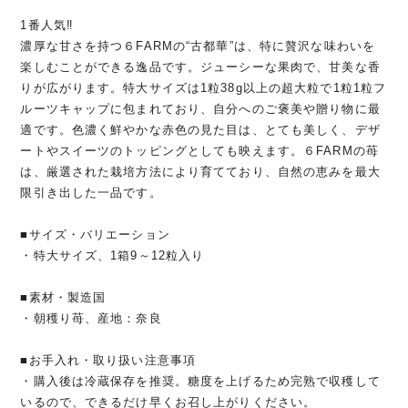
1番人気‼
濃厚な甘さを持つ６FARMの“古都華”は、特に贅沢な味わいを
楽しむことができる逸品です。ジューシーな果肉で、甘美な香
りが広がります。特大サイズは1粒38g以上の超大粒で1粒1粒フ
ルーツキャップに包まれており、自分へのご褒美や贈り物に最
適です。色濃く鮮やかな赤色の見た目は、とても美しく、デザ
ートやスイーツのトッピングとしても映えます。６FARMの苺
は、厳選された栽培方法により育てており、自然の恵みを最大
限引き出した一品です。
■サイズ・バリエーション
・特大サイズ、1箱9～12粒入り
■素材・製造国
・朝穫り苺、産地：奈良
■お手入れ・取り扱い注意事項
・購入後は冷蔵保存を推奨。糖度を上げるため完熟で収穫して
いるので、できるだけ早くお召し上がりください。