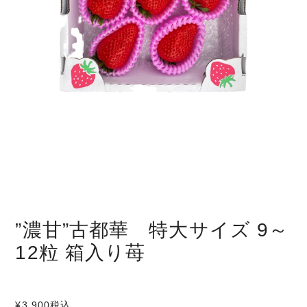
”濃甘”古都華 特大サイズ 9～
12粒 箱入り苺
¥3,900
税込