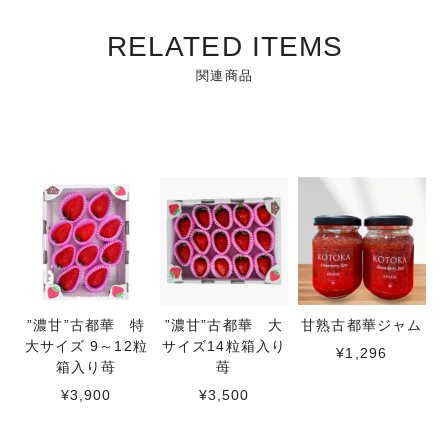
RELATED ITEMS
関連商品
”濃甘”古都華 特
”濃甘”古都華 大
甘熟古都華ジャム
大サイズ 9～12粒
サイズ14粒箱入り
¥1,296
箱入り苺
苺
¥3,900
¥3,500